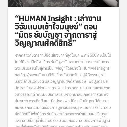
“HUMAN Insight : เล่างาน
วิจัยแบบเข้าใจมนุษย์” ตอน
“มิตร ชัยบัญชา จากดาราสู่
วิญญาณศักดิ์สิทธิ์”
หากกล่าวถึงดาราที่มีชื่อเสียงมากที่สุดในยุค พ.ศ.2500 คงเป็นไป
ไม่ได้ที่จะไม่นึกถึง “มิตร ชัยบัญชา” และบทบาทของการเป็นดารา
ดังแปรเปลี่ยนไปสู่การเป็น “พ่อปู่” ได้อย่างไร HUMAN Insight
ขอเชิญผู้ชมพบกับงานวิจัยเรื่อง “จากศรัทธาสู่พิธีกรรมบูชา :
เรื่องเล่าประวัติชีวิต และวิญญาณศักดิ์สิทธิ์ของ “พ่อปู่มิตร ชัย
บัญชา”” ของ ผู้ช่วยศาสตราจารย์ ดร.กฤตยา ณ หนองคาย ภาค
วิชาวรรณคดี คณะมนุษยศาสตร์ มหาวิทยาลัยเกษตรศาสตร์ ซึ่ง
ค้นพบว่า การเกิดขึ้นและมีอยู่ของพ่อปู่มิตร ชัยบัญชา มีลักษณะ
สัมพันธ์กับความคิดเรื่องการบูชาผีบรรพบุรุษ และการสร้างความ
ศักดิ์สิทธิ์ให้พ่อปู่มิตร ชัยบัญชาเกิดจากการนำแบบแผนวีรบุรุษ
และความเป็นผู้นำในวัฒนธรรม ตอบสนองความต้องการพื้นฐาน
และที่พึ่งทางใจในมิติสังคมทุนและวัตถุนิยมปัจจุบัน ดาวน์โหลด