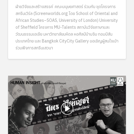
ฝ่ายวิจัยและสร้างสรรค์ คณะมนุษยศาสตร์ ร่วมกับ ชุดโครงการ
สกรีนเวิร์ล (Screenworlds.org โดย School of Oriental and
African Studies–SOAS, University of London) University
of Sheffield โครงการ MU-Talents สถาบันวิจัยภาษาและ
วัฒนธรรมเอเชีย มหาวิทยาลัยมหิดล หอศิลป์บ้านจิม ทอมป์สัน
ประเทศไทย และ Bangkok CityCity Gallery ขอเชิญผู้สนใจเข้า
ร่วมฟังการสกรีนเสวนา