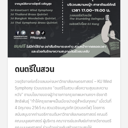
ดนตรีในสวน
วงดุริยางค์เครื่องลมแห่งมหาวิทยาลัยเกษตรศาสตร์ – KU Wind
Symphony ร่วมบรรเลง “ดนตรีในสวน เพื่อความสุขและความ
หวัง” ตามนโยบายของผู้ว่าราชการกรุงเทพมหานครฯ ชัชชาติ
สิทธิพันธุ์ “ทำให้กรุงเทพฯเป็นเมืองน่าอยู่สำหรับทุกคน” เมื่อวันที่
4 มิถุนายน 2565 ณ สวนวชิรเบญจทัศ (สวนรถไฟ) โดยการ
สนับสนุนจากท่านอธิการบดีมหาวิทยาลัยเกษตรศาสตร์ คณบดี
คณะมนุษยศาสตร์ ผู้บริหาร คณาจารย์และศิษย์เก่าภาควิชาดนตรี
คณะมนุษยศาสตร์ ร่วมด้วยช่วยกันสร้างความสุขให้