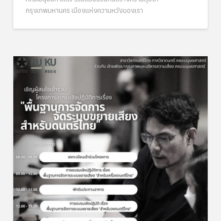
กรุงเทพมหานคร เมืองแห่งความหวังของเรา