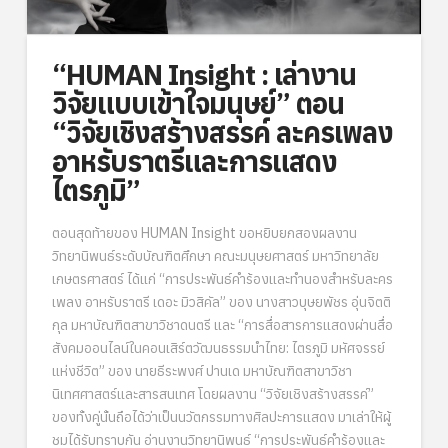
“HUMAN Insight : เล่างาน
วิจัยแบบเข้าใจมนุษย์” ตอน
“วิจัยเชิงสร้างสรรค์ ละครเพลง
อาหรับราตรีและการแสดง
ไตรภูมิ”
ตอนสุดท้ายของ HUMAN Insight ขอหยิบยกสองผลงาน
วิทยานิพนธ์ระดับบัณฑิตศึกษา คณะมนุษยศาสตร์ มหาวิทยาลัย
เกษตรศาสตร์ ได้แก่ “การประพันธ์คำร้องและทำนองสำหรับละคร
เพลง อาหรับราตรี เดอะ มิวสิคัล” ของ นางสาวบุษยพัชร อุ่นจิตติ
กุล มหาบัณฑิตสาขาวิชาดนตรี และ “การสื่อสารการแสดงผ่านสื่อ
สังคมออนไลน์ในคอนเสิร์ตวัฒนธรรมนำไทย: ไตรภูมิ มหัศจรรย์
แห่งชีวิต” ของ นายธีระพงศ์ ปานเด มหาบัณฑิตสาขาวิชา
นิเทศศาสตร์และสารสนเทศ โดยผลงาน “วิจัยเชิงสร้างสรรค์”
ของทั้งคู่นั้นถือได้ว่าเป็นนวัตกรรมทางศิลปะการแสดง มาเล่าให้ผู้
ชมได้รับทราบกัน อ่านงานวิทยานิพนธ์ “การประพันธ์คำร้องและ