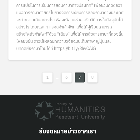
การแปรในการเรียนการสอนภาษาต่างประเทศ” เพื่อชวนคิดต่อว่า
แนวทางภาษาศาสตร์ในการจัดการเรียนการสอนภาษาต่างประเทศ
จะต่างจากเดิมอย่างไร หรือจะมีส่วนช่วยเสริมวิธีการในปัจจุบันได้
อย่างไร โดยเฉพาะการจดจำคำศัพท์ เพื่อให้ผู้เรียนสามารถ
สร้าง”คลังคำศัพท์”ด้วย “เสียง” เพื่อให้การสื่อสารภาษาที่สองลื่น
ไหลยิ่งขึ้น ดาวน์โหลดบทความวิจัยฉบับเต็มภาษาญี่ปุ่นและ
บทคัดย่อภาษาไทยได้ที่ https://bit.ly/3hvCAiG
1
...
6
7
8
รับจดหมายข่าวจากเรา