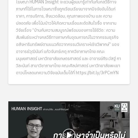
โฆษณา HUMAN Insight จะชวนผู้ชมมารู้เท่าทันกับกลวิธีทาง
ภาษาที่ใช้ในการโฆษณาซึ่งถูกเรียบเรียงมาจากปัจจัยอันได้แก่
ราคา, การบริการ, สิ่งแวดล้อม, คุณภาพของบ้าน และ ความ
ปลอดภัย เพื่อโน้มน้าวให้เกิดความเชื่อและตัดสินใจซื้อ จากงาน
วิจัยเรื่อง “บ้านกับความสมบูรณ์พร้อมของการใช้ชีวิต : ความ
สัมพันธ์ระหว่างกลวิธีทางภาษากับอุดมการณ์ในวาทกรรมธุรกิจ
อสังหาริมทรัพย์ตามแนวคิดวาทกรรมวิเคราะห์เชิงวิพากษ์” ของ
อาจารย์วุฒินันท์ แก้วจันทร์เกตุ ภาควิชาภาษาไทย คณะ
มนุษยศาสตร์ มหาวิทยาลัยเกษตรศาสตร์ และ อาจารย์ศิระวัสฐ์ กา
วิละนันท์ สาขาวิชาภาษาไทย คณะศิลปศาสตร์ มหาวิทยาลัยพะเยา
ดาวน์โหลดบทความวิจัยฉบับเต็มได้ที่ https://bit.ly/3rPCmYN