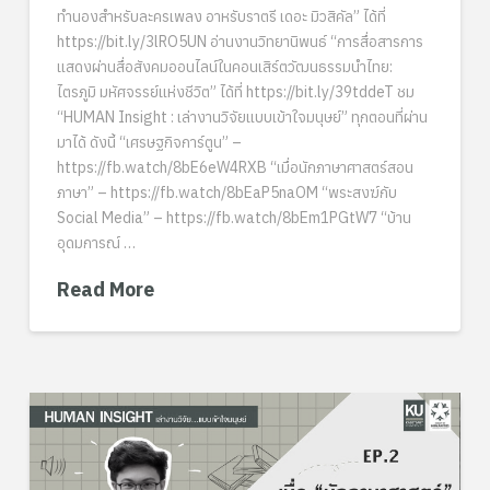
ทำนองสำหรับละครเพลง อาหรับราตรี เดอะ มิวสิคัล” ได้ที่
https://bit.ly/3lRO5UN อ่านงานวิทยานิพนธ์ “การสื่อสารการ
แสดงผ่านสื่อสังคมออนไลน์ในคอนเสิร์ตวัฒนธรรมนำไทย:
ไตรภูมิ มหัศจรรย์แห่งชีวิต” ได้ที่ https://bit.ly/39tddeT ชม
“HUMAN Insight : เล่างานวิจัยแบบเข้าใจมนุษย์” ทุกตอนที่ผ่าน
มาได้ ดังนี้ “เศรษฐกิจการ์ตูน” –
https://fb.watch/8bE6eW4RXB “เมื่อนักภาษาศาสตร์สอน
ภาษา” – https://fb.watch/8bEaP5naOM “พระสงฆ์กับ
Social Media” – https://fb.watch/8bEm1PGtW7 “บ้าน
อุดมการณ์ …
Read More