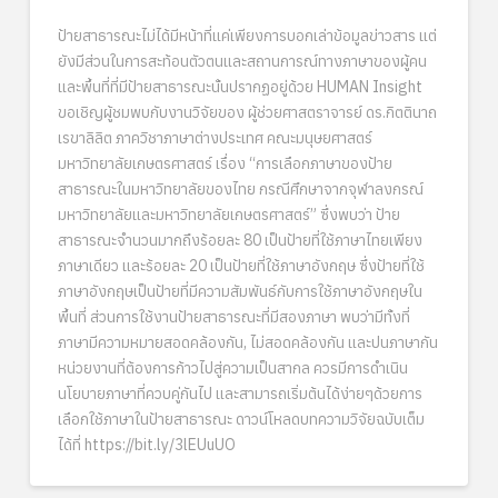
ป้ายสาธารณะไม่ได้มีหน้าที่แค่เพียงการบอกเล่าข้อมูลข่าวสาร แต่
ยังมีส่วนในการสะท้อนตัวตนและสถานการณ์ทางภาษาของผู้คน
และพื้นที่ที่มีป้ายสาธารณะนั้นปรากฏอยู่ด้วย HUMAN Insight
ขอเชิญผู้ชมพบกับงานวิจัยของ ผู้ช่วยศาสตราจารย์ ดร.กิตตินาถ
เรขาลิลิต ภาควิชาภาษาต่างประเทศ คณะมนุษยศาสตร์
มหาวิทยาลัยเกษตรศาสตร์ เรื่อง “การเลือกภาษาของป้าย
สาธารณะในมหาวิทยาลัยของไทย กรณีศึกษาจากจุฬาลงกรณ์
มหาวิทยาลัยและมหาวิทยาลัยเกษตรศาสตร์” ซึ่งพบว่า ป้าย
สาธารณะจำนวนมากถึงร้อยละ 80 เป็นป้ายที่ใช้ภาษาไทยเพียง
ภาษาเดียว และร้อยละ 20 เป็นป้ายที่ใช้ภาษาอังกฤษ ซึ่งป้ายที่ใช้
ภาษาอังกฤษเป็นป้ายที่มีความสัมพันธ์กับการใช้ภาษาอังกฤษใน
พื้นที่ ส่วนการใช้งานป้ายสาธารณะที่มีสองภาษา พบว่ามีทั้งที่
ภาษามีความหมายสอดคล้องกัน, ไม่สอดคล้องกัน และปนภาษากัน
หน่วยงานที่ต้องการก้าวไปสู่ความเป็นสากล ควรมีการดำเนิน
นโยบายภาษาที่ควบคู่กันไป และสามารถเริ่มต้นได้ง่ายๆด้วยการ
เลือกใช้ภาษาในป้ายสาธารณะ ดาวน์โหลดบทความวิจัยฉบับเต็ม
ได้ที่ https://bit.ly/3lEUuUO