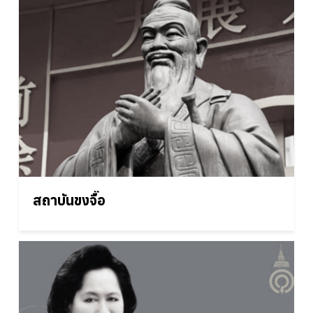
สถาบันขงจื๊อ