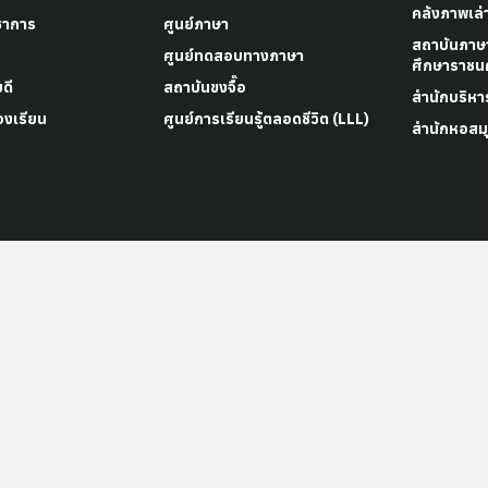
คลังภาพเล่
ชาการ
ศูนย์ภาษา
สถาบันภาษ
ศูนย์ทดสอบทางภาษา
ศึกษาราชนค
ดี
สถาบันขงจื๊อ
สำนักบริหา
องเรียน
ศูนย์การเรียนรู้ตลอดชีวิต (LLL)
สำนักหอสมุ