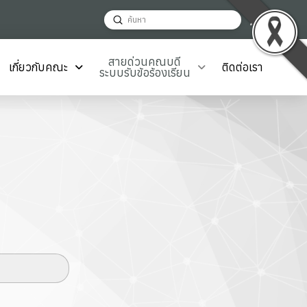
Decrease
Reset
Inc
A
Submit
A
A
Search
font
font
fon
size.
size.
สายด่วนคณบดี
เกี่ยวกับคณะ
ติดต่อเรา
size
ระบบรับข้อร้องเรียน