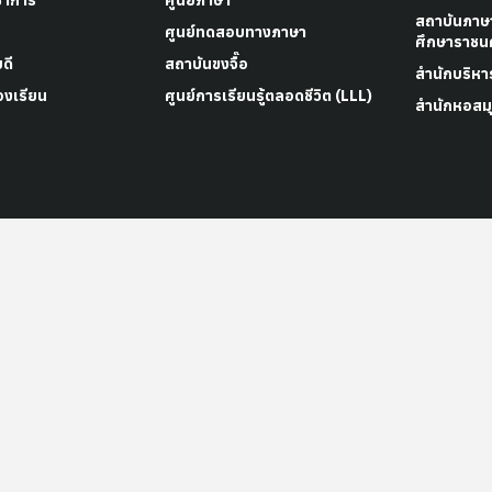
ชาการ
ศูนย์ภาษา
สถาบันภาษ
ศูนย์ทดสอบทางภาษา
ศึกษาราชนค
ดี
สถาบันขงจื๊อ
สำนักบริหา
องเรียน
ศูนย์การเรียนรู้ตลอดชีวิต (LLL)
สำนักหอสมุ