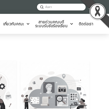
Decrease
Reset
Inc
A
Submit
A
A
Search
font
font
fon
size.
size.
สายด่วนคณบดี
เกี่ยวกับคณะ
ติดต่อเรา
size
ระบบรับข้อร้องเรียน