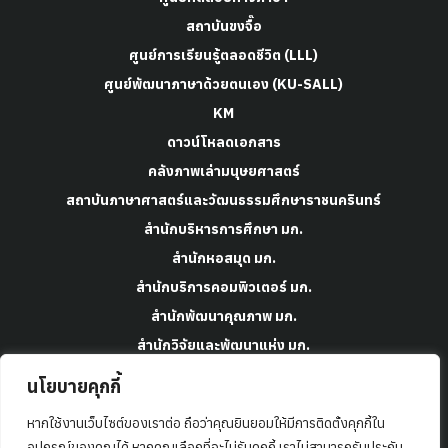
สถาบันขงจื๊อ
ศูนย์การเรียนรู้ตลอดชีวิต (LLL)
ศูนย์พัฒนาภาษาด้วยตนเอง (KU-SALL)
KM
ดาวน์โหลดเอกสาร
คลังภาพเล่ามนุษยศาสตร์
สถาบันภาษาศาสตร์และวัฒนธรรมศึกษาราชนครินทร์
สำนักบริหารการศึกษา มก.
สำนักหอสมุด มก.
สำนักบริการคอมพิวเตอร์ มก.
สำนักพัฒนาคุณภาพ มก.
สำนักวิจัยและพัฒนาแห่ง มก.
สำนักบริหารยุทธศาสตร์ มก.
นโยบายคุกกี้
กองพัฒนานิสิต มก.
หากใช้งานเว็บไซต์ของเราต่อ ถือว่าคุณยินยอมให้มีการติดตั้งคุกกี้ใน
ข้อมูลและความเป็นส่วนตัว
อุปกรณ์ของคุณได้ หากคุณเลือกที่จะไม่รับคุกกี้ เราไม่สามารถรับประกัน