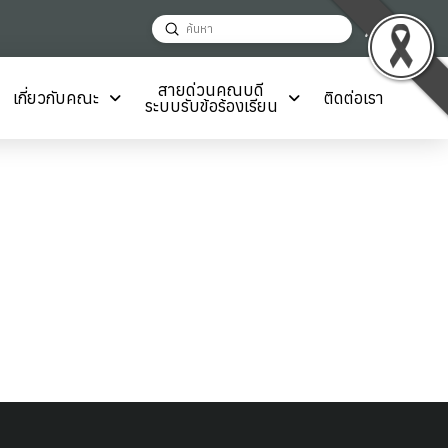
Decrease
Reset
Inc
A
Submit
A
A
Search
font
font
fon
size.
size.
สายด่วนคณบดี
เกี่ยวกับคณะ
ติดต่อเรา
size
ระบบรับข้อร้องเรียน