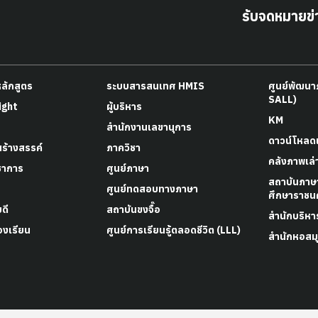
รับจดหมายข่
หลักสูตร
ระบบสารสนเทศ HMIS
ศูนย์พัฒน
SALL)
ight
ผู้บริหาร
KM
สำนักงานเลขานุการ
ดาวน์โหลด
สร้างสรรค์
ภาควิชา
คลังภาพเล่
ชาการ
ศูนย์ภาษา
สถาบันภาษ
ศูนย์ทดสอบทางภาษา
ศึกษาราชนค
ดี
สถาบันขงจื๊อ
สำนักบริหา
องเรียน
ศูนย์การเรียนรู้ตลอดชีวิต (LLL)
สำนักหอสมุ