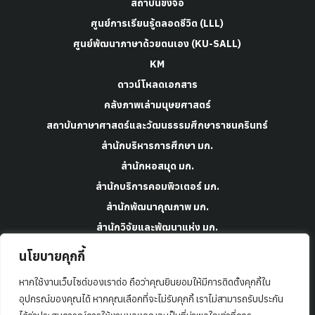
สถาบันขงจื๊อ
ศูนย์การเรียนรู้ตลอดชีวิต (LLL)
ศูนย์พัฒนาภาษาด้วยตนเอง (KU-SALL)
KM
ดาวน์โหลดเอกสาร
คลังภาพเล่ามนุษยศาสตร์
สถาบันภาษาศาสตร์และวัฒนธรรมศึกษาราชนครินทร์
สำนักบริหารการศึกษา มก.
สำนักหอสมุด มก.
สำนักบริการคอมพิวเตอร์ มก.
สำนักพัฒนาคุณภาพ มก.
สำนักวิจัยและพัฒนาแห่ง มก.
สำนักบริหารยุทธศาสตร์ มก.
นโยบายคุกกี้
กองพัฒนานิสิต มก.
หากใช้งานเว็บไซต์ของเราต่อ ถือว่าคุณยินยอมให้มีการติดตั้งคุกกี้ใน
ข้อมูลและความเป็นส่วนตัว
อุปกรณ์ของคุณได้ หากคุณเลือกที่จะไม่รับคุกกี้ เราไม่สามารถรับประกัน
ข้อตกลงและเงื่อนไขการใช้บริการ มก.