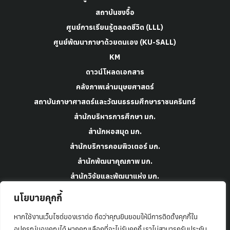
สถาบันขงจื๊อ
ศูนย์การเรียนรู้ตลอดชีวิต (LLL)
ศูนย์พัฒนาภาษาด้วยตนเอง (KU-SALL)
KM
ดาวน์โหลดเอกสาร
คลังภาพเล่ามนุษยศาสตร์
สถาบันภาษาศาสตร์และวัฒนธรรมศึกษาราชนครินทร์
สำนักบริหารการศึกษา มก.
สำนักหอสมุด มก.
สำนักบริการคอมพิวเตอร์ มก.
สำนักพัฒนาคุณภาพ มก.
สำนักวิจัยและพัฒนาแห่ง มก.
สำนักบริหารยุทธศาสตร์ มก.
นโยบายคุกกี้
กองพัฒนานิสิต มก.
หากใช้งานเว็บไซต์ของเราต่อ ถือว่าคุณยินยอมให้มีการติดตั้งคุกกี้ใน
ข้อมูลและความเป็นส่วนตัว
อุปกรณ์ของคุณได้ หากคุณเลือกที่จะไม่รับคุกกี้ เราไม่สามารถรับประกัน